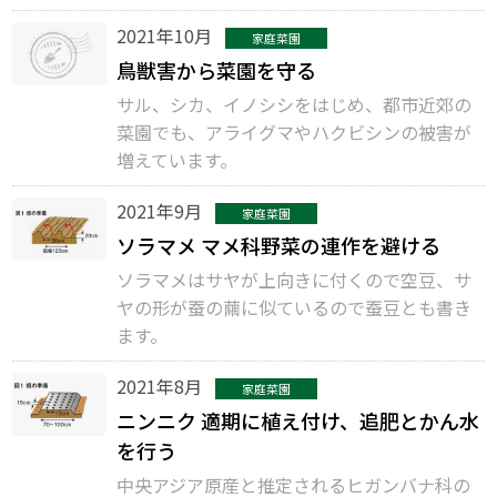
2021年10月
家庭菜園
鳥獣害から菜園を守る
サル、シカ、イノシシをはじめ、都市近郊の
菜園でも、アライグマやハクビシンの被害が
増えています。
2021年9月
家庭菜園
ソラマメ マメ科野菜の連作を避ける
ソラマメはサヤが上向きに付くので空豆、サ
ヤの形が蚕の繭に似ているので蚕豆とも書き
ます。
2021年8月
家庭菜園
ニンニク 適期に植え付け、追肥とかん水
を行う
中央アジア原産と推定されるヒガンバナ科の