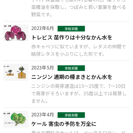
菜種油を採取し、つぼみと若い茎葉を食べる
野菜です。
2023年6月
家庭菜園
トレビス 苗作りは十分なかん水を
赤キャベツに似ていますが、レタスの仲間で
結球レタスを小ぶりにした形です。
2023年5月
家庭菜園
ニンジン 適期の種まきとかん水を
ニンジンの発芽適温は15～25度で、7～10日
で発芽がそろいますが、35度以上では発芽し
ません。
2023年4月
家庭菜園
ケール 害虫の予防を万全に
青汁の原料のケールは、ベータカロテン、ビ