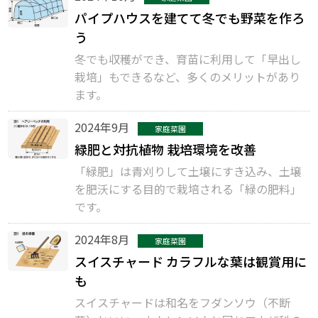
パイプハウスを建てて冬でも野菜を作ろ
う
冬でも収穫ができ、育苗に利用して「早出し
栽培」もできるなど、多くのメリットがあり
ます。
2024年9月
家庭菜園
緑肥と対抗植物 栽培環境を改善
「緑肥」は青刈りして土壌にすき込み、土壌
を肥沃にする目的で栽培される「緑の肥料」
です。
2024年8月
家庭菜園
スイスチャード カラフルな葉は観賞用に
も
スイスチャードは和名をフダンソウ（不断