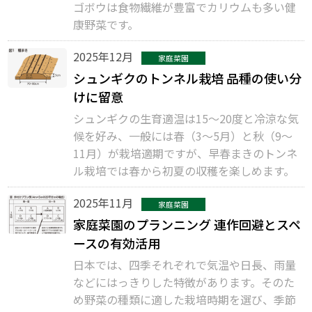
ゴボウは食物繊維が豊富でカリウムも多い健
康野菜です。
2025年12月
家庭菜園
シュンギクのトンネル栽培 品種の使い分
けに留意
シュンギクの生育適温は15～20度と冷涼な気
候を好み、一般には春（3～5月）と秋（9～
11月）が栽培適期ですが、早春まきのトンネ
ル栽培では春から初夏の収穫を楽しめます。
2025年11月
家庭菜園
家庭菜園のプランニング 連作回避とスペ
ースの有効活用
日本では、四季それぞれで気温や日長、雨量
などにはっきりした特徴があります。そのた
め野菜の種類に適した栽培時期を選び、季節