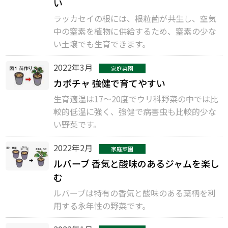
い
ラッカセイの根には、根粒菌が共生し、空気
中の窒素を植物に供給するため、窒素の少な
い土壌でも生育できます。
2022年3月
家庭菜園
カボチャ 強健で育てやすい
生育適温は17〜20度でウリ科野菜の中では比
較的低温に強く、強健で病害虫も比較的少な
い野菜です。
2022年2月
家庭菜園
ルバーブ 香気と酸味のあるジャムを楽し
む
ルバーブは特有の香気と酸味のある葉柄を利
用する永年性の野菜です。