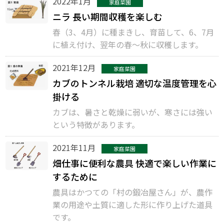
2022年1月
家庭菜園
ニラ 長い期間収穫を楽しむ
春（3、4月）に種まきし、育苗して、6、7月
に植え付け、翌年の春〜秋に収穫します。
2021年12月
家庭菜園
カブのトンネル栽培 適切な温度管理を心
掛ける
カブは、暑さと乾燥に弱いが、寒さには強い
という特徴があります。
2021年11月
家庭菜園
畑仕事に便利な農具 快適で楽しい作業に
するために
農具はかつての「村の鍛冶屋さん」が、農作
業の用途や土質に適した形に作り上げた道具
です。