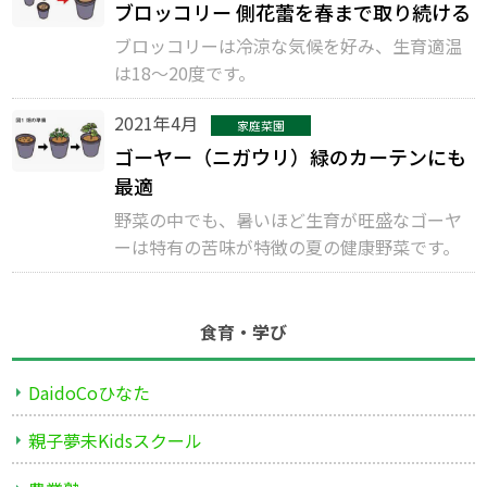
ブロッコリー 側花蕾を春まで取り続ける
ブロッコリーは冷涼な気候を好み、生育適温
は18〜20度です。
2021年4月
家庭菜園
ゴーヤー（ニガウリ）緑のカーテンにも
最適
野菜の中でも、暑いほど生育が旺盛なゴーヤ
ーは特有の苦味が特徴の夏の健康野菜です。
食育・学び
DaidoCoひなた
親子夢未Kidsスクール