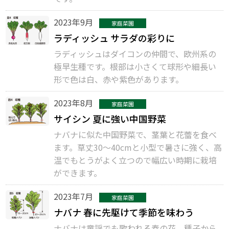
2023年9月
家庭菜園
ラディッシュ サラダの彩りに
ラディッシュはダイコンの仲間で、欧州系の
極早生種です。根部は小さくて球形や細長い
形で色は白、赤や紫色があります。
2023年8月
家庭菜園
サイシン 夏に強い中国野菜
ナバナに似た中国野菜で、茎葉と花蕾を食べ
ます。草丈30～40cmと小型で暑さに強く、高
温でもとうがよく立つので幅広い時期に栽培
ができます。
2023年7月
家庭菜園
ナバナ 春に先駆けて季節を味わう
ナバナは童謡でも歌われる春の花。種子から