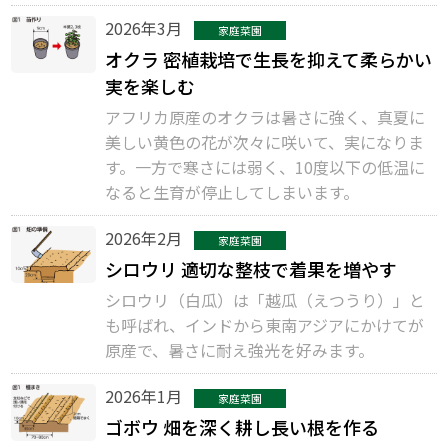
2026年3月
家庭菜園
オクラ 密植栽培で生長を抑えて柔らかい
実を楽しむ
アフリカ原産のオクラは暑さに強く、真夏に
美しい黄色の花が次々に咲いて、実になりま
す。一方で寒さには弱く、10度以下の低温に
なると生育が停止してしまいます。
2026年2月
家庭菜園
シロウリ 適切な整枝で着果を増やす
シロウリ（白瓜）は「越瓜（えつうり）」と
も呼ばれ、インドから東南アジアにかけてが
原産で、暑さに耐え強光を好みます。
2026年1月
家庭菜園
ゴボウ 畑を深く耕し長い根を作る