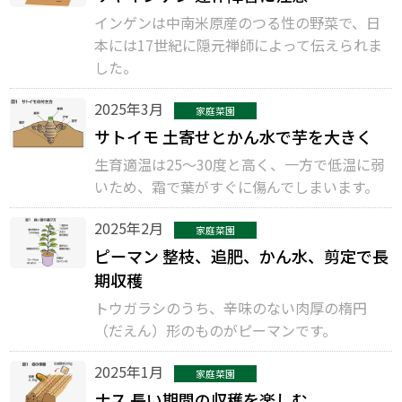
インゲンは中南米原産のつる性の野菜で、日
本には17世紀に隠元禅師によって伝えられま
した。
2025年3月
家庭菜園
サトイモ 土寄せとかん水で芋を大きく
生育適温は25～30度と高く、一方で低温に弱
いため、霜で葉がすぐに傷んでしまいます。
2025年2月
家庭菜園
ピーマン 整枝、追肥、かん水、剪定で長
期収穫
トウガラシのうち、辛味のない肉厚の楕円
（だえん）形のものがピーマンです。
2025年1月
家庭菜園
ナス 長い期間の収穫を楽しむ