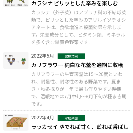
カラシナ ピリッとした辛みを楽しむ
カラシナ（芥子菜）はアブラナ科の不結球菜
類で、ピリッとした辛みのアリルイソチオシ
アネートは、食欲増進と殺菌効果を示しま
す。栄養成分として、ビタミン類、ミネラル
を多く含む緑黄色野菜です。
2022年5月
家庭菜園
カリフラワー 純白な花蕾を適期に収穫
カリフラワーの生育適温は15～20度といわ
れ、耐暑性、耐寒性のある野菜です。夏ま
き・秋冬採りが一年で最も作りやすい時期
で、温暖地では7月中旬～8月下旬が種まき期
です。
2022年4月
家庭菜園
ラッカセイ ゆでれば甘く、煎れば香ばし