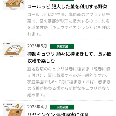
コールラビ 肥大した茎を利用する野菜
コールラビは地中海北岸原産のアブラナ科野
菜で、茎の基部が球形に肥大するので、別名
を球茎甘藍（キュウケイカンラン）とも呼ば
れます。
2025年5月
家庭菜園
抑制キュウリ 順々に種まきして、長い間
収穫を楽しむ
露地栽培のキュウリは春に種まき（晩春に植
え付け）、夏に収穫するのが一般的ですが、
家庭菜園でも6〜7月に種まきすれば、春まき
の収穫が終わる頃から新鮮なキュウリがなり
始めます。
2025年4月
家庭菜園
サヤインゲン 連作障害に注意