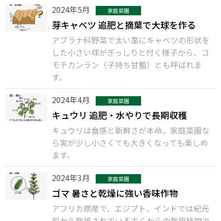
2024年5月
家庭菜園
芽キャベツ 追肥と摘葉で大球を作る
アブラナ科野菜で太い茎にキャベツの形状を
した小さい球がぎっしりと付く様子から、コ
モチカンラン（子持ち甘藍）とも呼ばれま
す。
2024年4月
家庭菜園
キュウリ 追肥・水やりで長期収穫
キュウリは食感と新鮮さが本命。家庭菜園な
ら実が少し小さくても大きくなっても楽しめ
ます。
2024年3月
家庭菜園
ゴマ 暑さと乾燥に強い香味作物
アフリカ原産で、エジプト、インドでは紀元
前から栽培されている古くからの栽培植物で