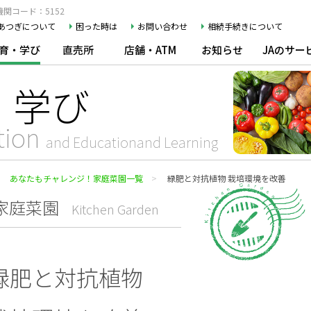
関コード：5152
Aあつぎについて
困った時は
お問い合わせ
相続手続きについて
育・学び
直売所
店舗・ATM
お知らせ
JAのサー
・学び
tion
and Educationand Learning
あなたもチャレンジ！家庭菜園一覧
緑肥と対抗植物 栽培環境を改善
家庭菜園
Kitchen Garden
緑肥と対抗植物