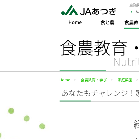
JAあつぎ
金融機
J
Home
食と農
食農教
食農教育
Nutri
Home
食農教育・学び
家庭菜園
あなたもチャレンジ！