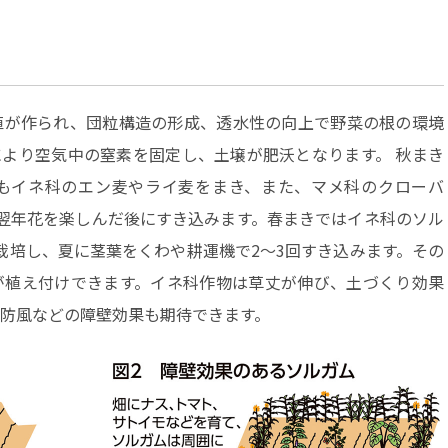
が作られ、団粒構造の形成、透水性の向上で野菜の根の環境
より空気中の窒素を固定し、土壌が肥沃となります。 秋まき
もイネ科のエン麦やライ麦をまき、また、マメ科のクローバ
翌年花を楽しんだ後にすき込みます。春まきではイネ科のソル
栽培し、夏に茎葉をくわや耕運機で2〜3回すき込みます。その
が植え付けできます。イネ科作物は草丈が伸び、土づくり効果
防風などの障壁効果も期待できます。