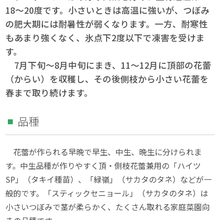
18〜20度です。小さいときは高温に強いが、つぼみ
の肥大期には耐暑性が弱くなります。一方、耐寒性
もあまり強くなく、氷点下2度以下で凍害を受けま
す。
7月下旬〜8月中旬にまき、11〜12月に頂部の花蕾
（からい）を収穫し、その後側枝から小さい花蕾を
春まで取り続けます。
品種
花蕾が作られる早晩で早生、中生、晩生に分けられま
す。中生品種が作りやすく頂・側枝花蕾兼用の「ハイツ
SP」（タキイ種苗）、「緑嶺」（サカタのタネ）などが一
般的です。「スティックセニョール」（サカタのタネ）は
小さいつぼみで茎が柔らかく、たくさん取れる家庭菜園向