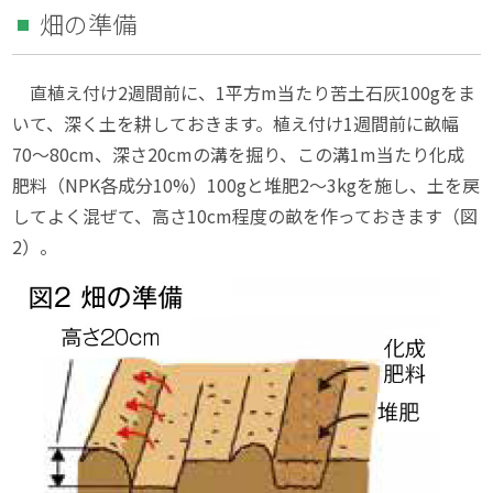
畑の準備
直植え付け2週間前に、1平方m当たり苦土石灰100gをま
いて、深く土を耕しておきます。植え付け1週間前に畝幅
70〜80cm、深さ20cmの溝を掘り、この溝1m当たり化成
肥料（NPK各成分10%）100gと堆肥2〜3kgを施し、土を戻
してよく混ぜて、高さ10cm程度の畝を作っておきます（図
2）。