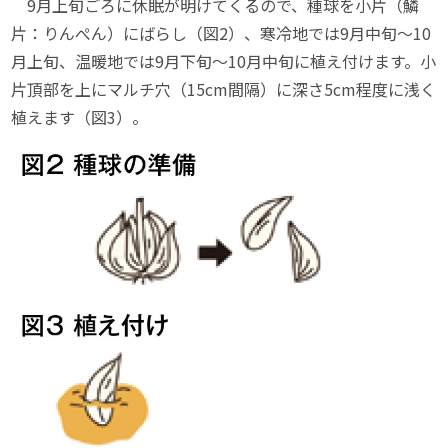
9月上旬ごろに休眠が明けてくるので、種球を小片（鱗
片：りんぺん）にばらし（図2）、寒冷地では9月中旬〜10
月上旬、温暖地では9月下旬〜10月中旬に植え付けます。小
片頂部を上にマルチ穴（15cm間隔）に深さ5cm程度に浅く
植えます（図3）。