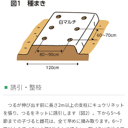
誘引・整枝
つるが伸び出す前に長さ2m以上の支柱にキュウリネット
を張り、つるをネットに誘引します（図2）。下から5〜6
節までの子づると雌花は、全て早めに摘み取ります。6〜7