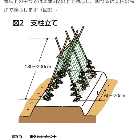
節以上の子づるは本葉2枚の上で摘心し、親づるは支柱の高
さで摘心します（図3）。