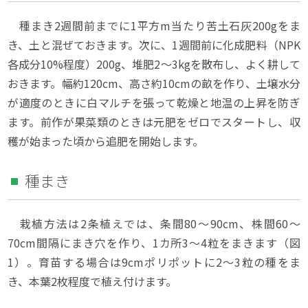
種まき2週間前までに1平方m当たり苦土石灰200gをま
き、土と混ぜておきます。次に、1週間前に化成肥料（NPK
各成分10%程度）200g、堆肥2〜3kgを散布し、よく耕して
おきます。幅約120cm、高さ約10cmの畝を作り、土壌水分
が適度のときに白マルチを張って乾燥と地温の上昇を防ぎ
ます。前作が果菜類のときは元肥をゼロでスタートし、収
穫が始まった頃から追肥を開始します。
種まき
栽植方法は2条植えでは、条間80～90cm、株間60～
70cm間隔にまき穴を作り、1カ所3〜4粒をまきます（図
1）。育苗する場合は9cmポリポットに2〜3粒の種をま
き、本葉2枚程度で植え付けます。