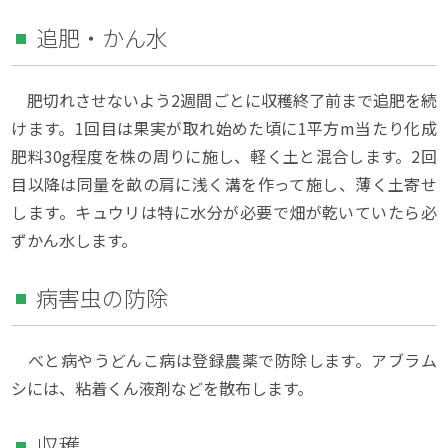
追肥・かん水
肥切れさせないよう2週間ごとに収穫終了前まで追肥を続
けます。1回目は果実が取れ始めた頃に1平方m当たり化成
肥料30g程度を株の周りに施し、軽く土と混合します。2回
目以降は同量を畝の肩に浅く溝を作って施し、薄く土寄せ
します。キュウリは特に水分が必要で畑が乾いていたら必
ずかん水します。
病害虫の防除
べと病やうどんこ病は登録農薬で防除します。アブラム
シには、粘着くん液剤などを散布します。
収穫