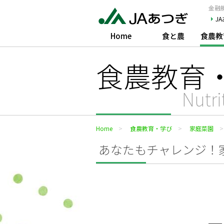
JAあつぎ
金融機
J
Home
食と農
食農教
食農教育
Nutri
Home
食農教育・学び
家庭菜園
あなたもチャレンジ！