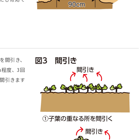
を間引き、
m程度、3回
に間引きます