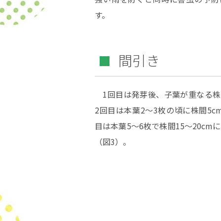
す。
間引き
1回目は発芽後、子葉が重なる株
2回目は本葉2～3枚の頃に株間5c
目は本葉5〜6枚で株間15～20cm
（図3）。