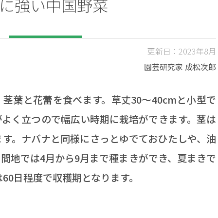
に強い中国野菜
更新日：2023年8月
園芸研究家 成松次郎
葉と花蕾を食べます。草丈30～40cmと小型で
がよく立つので幅広い時期に栽培ができます。茎は
ます。ナバナと同様にさっとゆでておひたしや、油
間地では4月から9月まで種まきができ、夏まきで
は60日程度で収穫期となります。