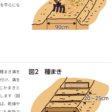
を平らにな
の種まき溝を
付け、溝を
じかまきと
きします（図
ば、乾燥や
にも有効で