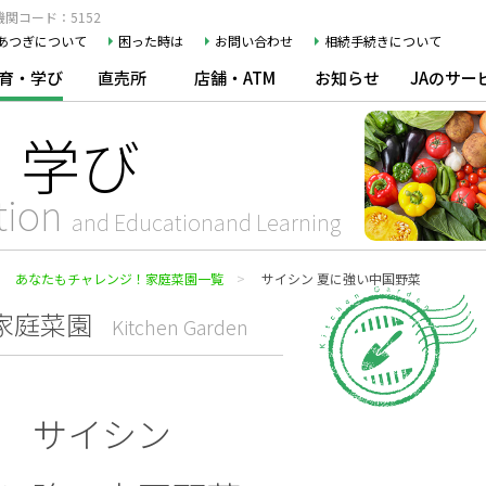
関コード：5152
Aあつぎについて
困った時は
お問い合わせ
相続手続きについて
育・学び
直売所
店舗・ATM
お知らせ
JAのサー
・学び
tion
and Educationand Learning
あなたもチャレンジ！家庭菜園一覧
サイシン 夏に強い中国野菜
家庭菜園
Kitchen Garden
サイシン