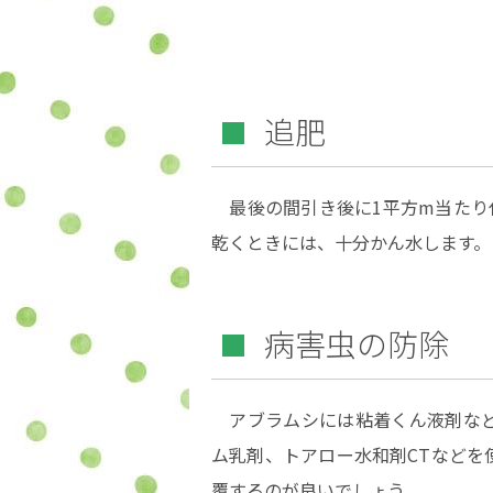
追肥
最後の間引き後に1平方m当たり化
乾くときには、十分かん水します。
病害虫の防除
アブラムシには粘着くん液剤など
ム乳剤、トアロー水和剤CTなどを
覆するのが良いでしょう。