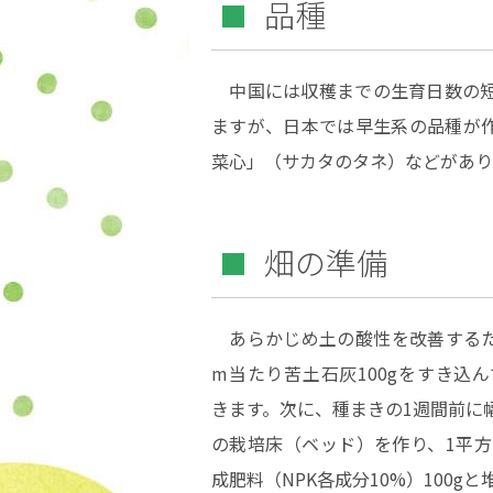
品種
中国には収穫までの生育日数の短
ますが、日本では早生系の品種が
菜心」（サカタのタネ）などがあり
畑の準備
あらかじめ土の酸性を改善するた
m当たり苦土石灰100gをすき込
きます。次に、種まきの1週間前に幅
の栽培床（ベッド）を作り、1平方
成肥料（NPK各成分10%）100gと