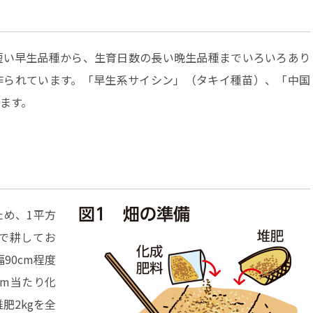
い早生品種から、生育日数の長い晩生品種までいろいろあり
作られています。「早生系サイシン」（タキイ種苗）、「中国
ます。
め、1平方
んで耕してお
90cm程度
m当たり化
堆肥2kgを全