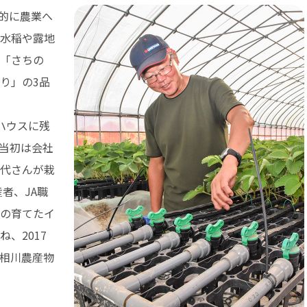
格的に農業へ
水稲や露地
「さちの
り」の3品
ハウスに残
当初は会社
代さんが栽
者、JA職
の育てたイ
、2017
相川農産物