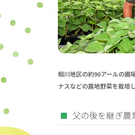
相川地区の約90アールの圃
ナスなどの露地野菜を栽培
父の後を継ぎ農