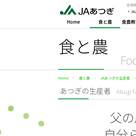
JAあつぎ
金融機
J
Home
食と農
食農教
食と農
Fo
Home
食と農
JAあつぎの生産者
あつぎの生産者
Atsugi 
父の
自分