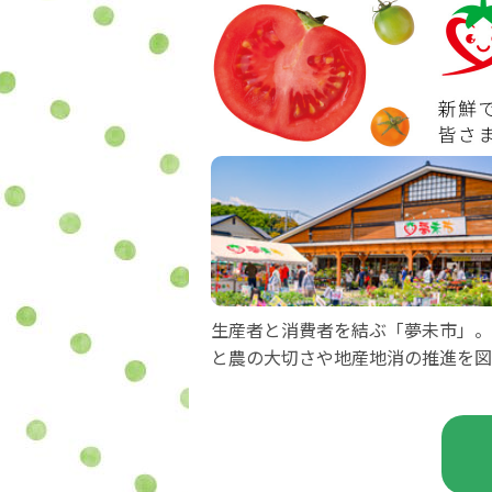
生産者と消費者を結ぶ「夢未市」。
と農の大切さや地産地消の推進を図