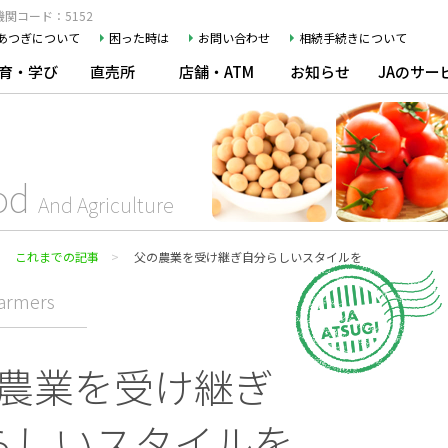
関コード：5152
Aあつぎについて
困った時は
お問い合わせ
相続手続きについて
育・学び
直売所
店舗・ATM
お知らせ
JAのサー
od
And Agriculture
これまでの記事
父の農業を受け継ぎ自分らしいスタイルを
Farmers
農業を受け継ぎ
らしいスタイルを