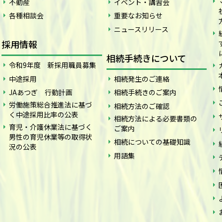
不動産
イベント・講習会
各種相談会
重要なお知らせ
ニュースリリース
採用情報
相続手続きについて
令和9年度 新採用職員募集
中途採用
相続発生のご連絡
JAあつぎ 行動計画
相続手続きのご案内
労働施策総合推進法に基づ
相続方法のご確認
く中途採用比率の公表
相続方法による必要書類の
育児・介護休業法に基づく
ご案内
男性の育児休業等の取得状
相続についての基礎知識
況の公表
用語集