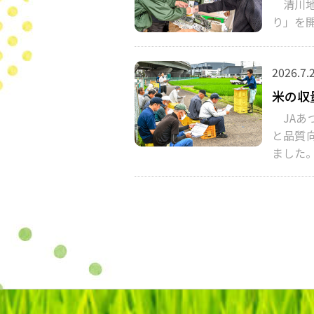
清川地
り」を
2026.7.
米の収
JAあつ
と品質
ました