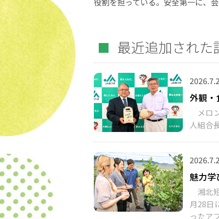
役割を担っている。安全第一に、会
最近追加された
2026.7.
外観・
メロン
人組合
2026.7.
魅力学
湘北短
月28
ったア