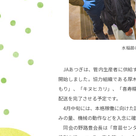
水稲苗
JAあつぎは、管内生産者に供給す
開始しました。協力組織である厚
もり」、「キヌヒカリ」、「喜寿糯」
配送を完了させる予定です。
4月中旬には、本格稼働に向けた試
みの量、機械の動作などを入念に確
同会の野路豊会長は「育苗センタ