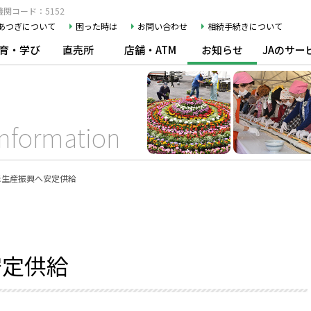
関コード：5152
Aあつぎについて
困った時は
お問い合わせ
相続手続きについて
育・学び
直売所
店舗・ATM
お知らせ
JAのサー
Information
米生産振興へ安定供給
安定供給