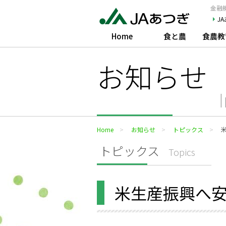
JAあつぎ
金融機
J
Home
食と農
食農教
お知らせ
Home
お知らせ
トピックス
トピックス
Topics
米生産振興へ