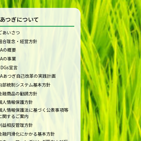
Aあつぎについて
ごあいさつ
組合理念・経営方針
JAの概要
JAの事業
SDGs宣言
JAあつぎ自己改革の実践計画
内部統制システム基本方針
金融商品の勧誘方針
個人情報保護方針
個人情報保護法に基づく公表事項等
に関するご案内
利益相反管理方針
金融円滑化にかかる基本方針