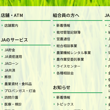
店舗・ATM
組合員の方へ
J
店舗案内
新着情報
栽培管理記録簿
JAのサービス
営農通信
総合相談事業
JA貯金
農業機械レンタル事業
JA資産運用
農作業受委託事業
JAローン
ライスセンター
JA共済
各種相談会
葬祭
農業資材・食料品
お知らせ
プロパンガス・灯油
訪問介護
新着情報
医療・検診
トピックス