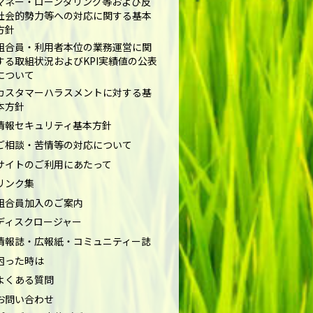
マネー・ローンダリング等および反
社会的勢力等への対応に関する基本
方針
組合員・利用者本位の業務運営に関
する取組状況およびKPI実績値の公表
について
カスタマーハラスメントに対する基
本方針
情報セキュリティ基本方針
ご相談・苦情等の対応について
サイトのご利用にあたって
リンク集
組合員加入のご案内
ディスクロージャー
情報誌・広報紙・コミュニティー誌
困った時は
よくある質問
お問い合わせ