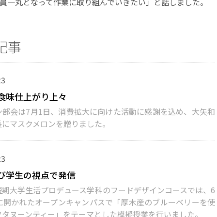
員一丸となって作業に取り組んでいきたい」と話しました。
記事
23
食味仕上がり上々
部会は7月1日、消費拡大に向けた活動に感謝を込め、大矢和
長にマスクメロンを贈りました。
23
び学生の視点で発信
期大学生活プロデュース学科のフードデザインコースでは、6
日に開かれたオープンキャンパスで「厚木産のブルーベリーを使
フタヌーンティー」をテーマとした模擬授業を行いました。