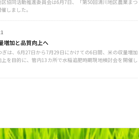
区協同活動推進委員会は6月7日、「第50回清川地区農業まつ
開催しました。
21
量増加と品質向上へ
ぎは、6月27日から7月29日にかけての6日間、米の収量増加
向上を目的に、管内13カ所で水稲追肥時期現地検討会を開催し
。