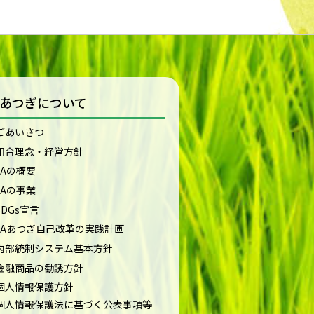
Aあつぎについて
ごあいさつ
組合理念・経営方針
JAの概要
JAの事業
SDGs宣言
JAあつぎ自己改革の実践計画
内部統制システム基本方針
金融商品の勧誘方針
個人情報保護方針
個人情報保護法に基づく公表事項等