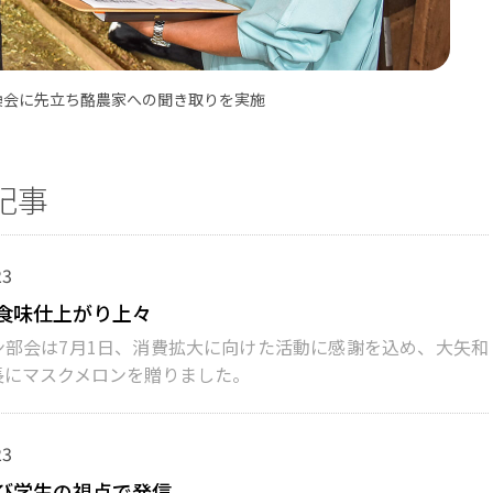
換会に先立ち酪農家への聞き取りを実施
記事
23
食味仕上がり上々
部会は7月1日、消費拡大に向けた活動に感謝を込め、大矢和
長にマスクメロンを贈りました。
23
び学生の視点で発信