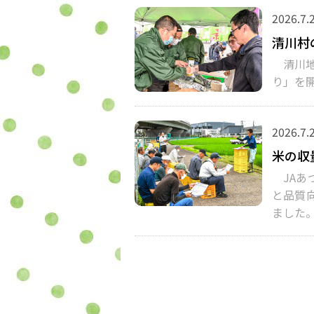
2026.7.
清川村
清川地
り」を
2026.7.
米の収
JAあつ
と品質
ました