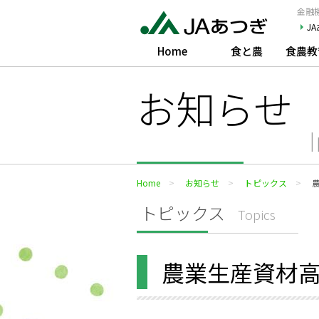
JAあつぎ
金融機
J
Home
食と農
食農教
お知らせ
Home
お知らせ
トピックス
トピックス
Topics
農業生産資材