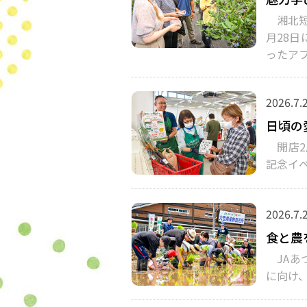
湘北短
月28
ったア
2026.7.
日頃の
開店2
記念イ
2026.7.
食と農
JAあ
に向け、