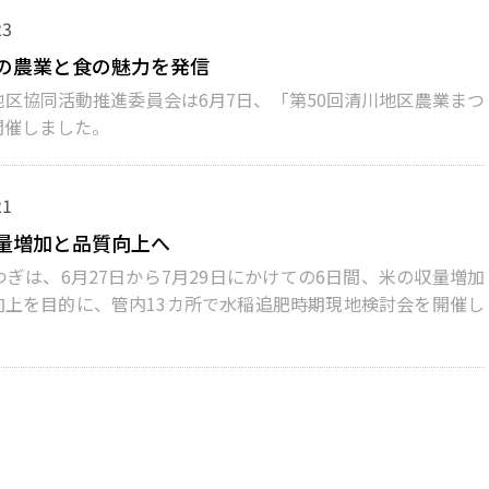
23
の農業と食の魅力を発信
区協同活動推進委員会は6月7日、「第50回清川地区農業まつ
開催しました。
21
量増加と品質向上へ
ぎは、6月27日から7月29日にかけての6日間、米の収量増加
向上を目的に、管内13カ所で水稲追肥時期現地検討会を開催し
。