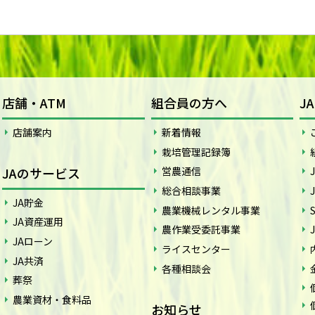
店舗・ATM
組合員の方へ
J
店舗案内
新着情報
栽培管理記録簿
JAのサービス
営農通信
総合相談事業
JA貯金
農業機械レンタル事業
JA資産運用
農作業受委託事業
JAローン
ライスセンター
JA共済
各種相談会
葬祭
農業資材・食料品
お知らせ