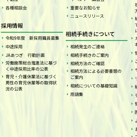
各種相談会
重要なお知らせ
ニュースリリース
採用情報
相続手続きについて
令和9年度 新採用職員募集
中途採用
相続発生のご連絡
JAあつぎ 行動計画
相続手続きのご案内
労働施策総合推進法に基づ
相続方法のご確認
く中途採用比率の公表
相続方法による必要書類の
育児・介護休業法に基づく
ご案内
男性の育児休業等の取得状
相続についての基礎知識
況の公表
用語集