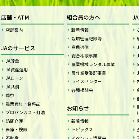
店舗・ATM
組合員の方へ
J
店舗案内
新着情報
栽培管理記録簿
JAのサービス
営農通信
総合相談事業
JA貯金
農業機械レンタル事業
JA資産運用
農作業受委託事業
JAローン
ライスセンター
JA共済
各種相談会
葬祭
農業資材・食料品
お知らせ
プロパンガス・灯油
訪問介護
新着情報
医療・検診
トピックス
不動産
イベント・講習会