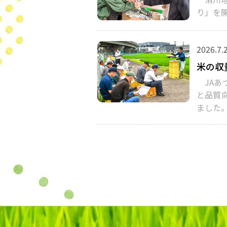
り」を
2026.7.
米の収
JAあつ
と品質
ました