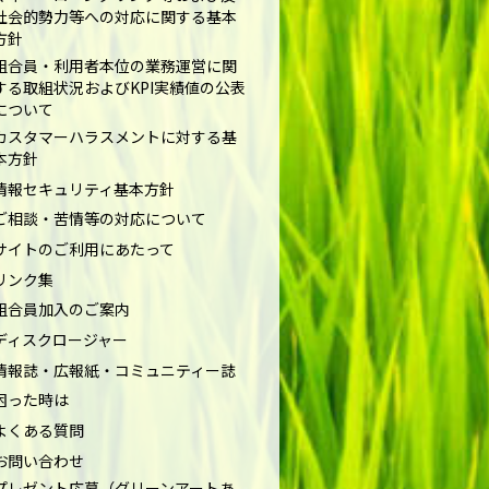
社会的勢力等への対応に関する基本
方針
組合員・利用者本位の業務運営に関
する取組状況およびKPI実績値の公表
について
カスタマーハラスメントに対する基
本方針
情報セキュリティ基本方針
ご相談・苦情等の対応について
サイトのご利用にあたって
リンク集
組合員加入のご案内
ディスクロージャー
情報誌・広報紙・コミュニティー誌
困った時は
よくある質問
お問い合わせ
プレゼント応募（グリーンアートあ