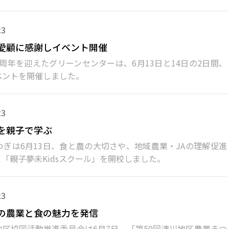
23
愛顧に感謝しイベント開催
周年を迎えたグリーンセンターは、6月13日と14日の2日間、
ベントを開催しました。
23
を親子で学ぶ
つぎは6月13日、食と農の大切さや、地域農業・JAの理解促進
「親子夢未Kidsスクール」を開校しました。
23
の農業と食の魅力を発信
区協同活動推進委員会は6月7日、「第50回清川地区農業まつ