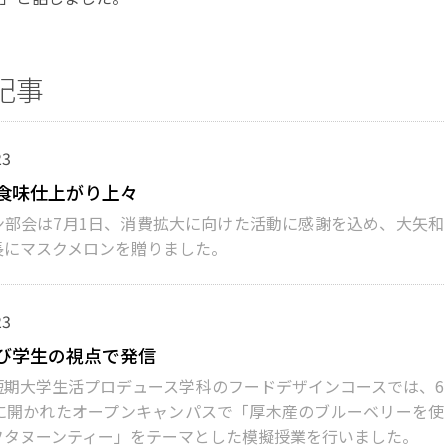
記事
23
食味仕上がり上々
部会は7月1日、消費拡大に向けた活動に感謝を込め、大矢和
長にマスクメロンを贈りました。
23
び学生の視点で発信
期大学生活プロデュース学科のフードデザインコースでは、6
日に開かれたオープンキャンパスで「厚木産のブルーベリーを使
フタヌーンティー」をテーマとした模擬授業を行いました。