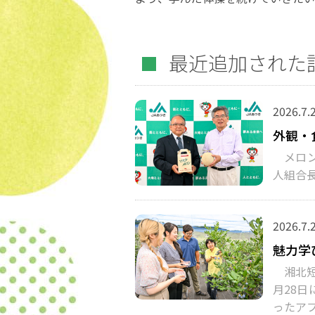
最近追加された
2026.7.
外観・
メロン
人組合
2026.7.
魅力学
湘北短
月28
ったア