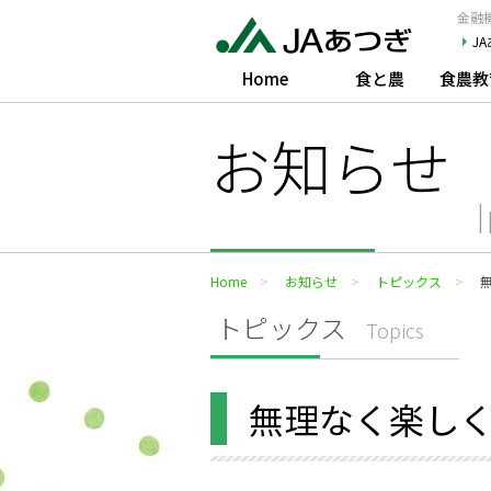
JAあつぎ
金融機
J
Home
食と農
食農教
お知らせ
Home
お知らせ
トピックス
トピックス
Topics
無理なく楽し