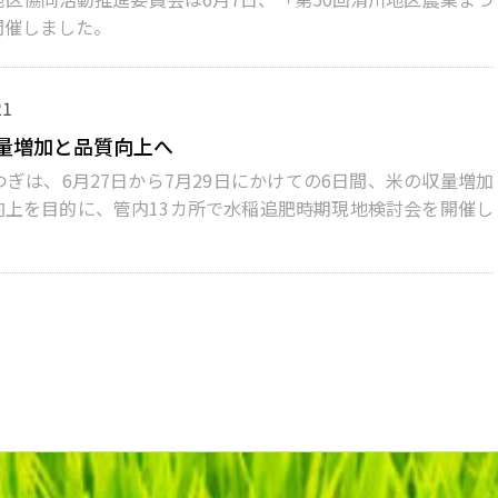
開催しました。
21
量増加と品質向上へ
ぎは、6月27日から7月29日にかけての6日間、米の収量増加
向上を目的に、管内13カ所で水稲追肥時期現地検討会を開催し
。