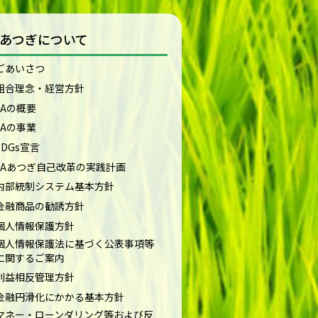
Aあつぎについて
ごあいさつ
組合理念・経営方針
JAの概要
JAの事業
SDGs宣言
JAあつぎ自己改革の実践計画
内部統制システム基本方針
金融商品の勧誘方針
個人情報保護方針
個人情報保護法に基づく公表事項等
に関するご案内
利益相反管理方針
金融円滑化にかかる基本方針
マネー・ローンダリング等および反