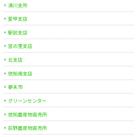
清川支所
愛甲支店
駅前支店
宮の里支店
北支店
依知南支店
夢未市
グリーンセンター
依知農産物直売所
荻野農産物直売所