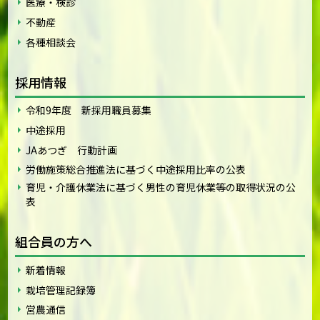
医療・検診
不動産
各種相談会
採用情報
令和9年度 新採用職員募集
中途採用
JAあつぎ 行動計画
労働施策総合推進法に基づく中途採用比率の公表
育児・介護休業法に基づく男性の育児休業等の取得状況の公
表
組合員の方へ
新着情報
栽培管理記録簿
営農通信