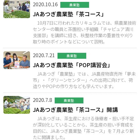
2020.10.16
農業塾
JAあつぎ農業塾「茶コース」
10月7日に行われたカリキュラムでは、県農業技術
センターの職員と茶園担い手組織「チャピュア清川
支援部」を講師に招き、秋整枝作業の重要性や刈り
取り時のポイントなどについて説明。
2020.7.21
農業塾
JAあつぎ農業塾「POP講習会」
JAあつぎ「農業塾」では 、JA農産物直売所「夢未
市」・「グリーンセンター」への出荷に向けて、荷
造りやPOPの作り方なども学んでいます。
2020.7.8
農業塾
JAあつぎ農業塾「茶コース」開講
JAあつぎは、茶生産における後継者・担い手不足
が深刻化していることから、茶生産の担い手育成を
目的に、JAあつぎ農業塾「茶コース」を７月より新
たに開講ました。