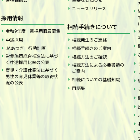
ニュースリリース
採用情報
相続手続きについて
令和9年度 新採用職員募集
中途採用
相続発生のご連絡
JAあつぎ 行動計画
相続手続きのご案内
労働施策総合推進法に基づ
相続方法のご確認
く中途採用比率の公表
相続方法による必要書類の
育児・介護休業法に基づく
ご案内
男性の育児休業等の取得状
相続についての基礎知識
況の公表
用語集