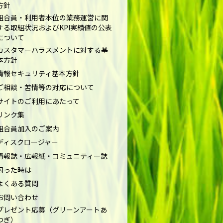
方針
組合員・利用者本位の業務運営に関
する取組状況およびKPI実績値の公表
について
カスタマーハラスメントに対する基
本方針
情報セキュリティ基本方針
ご相談・苦情等の対応について
サイトのご利用にあたって
リンク集
組合員加入のご案内
ディスクロージャー
情報誌・広報紙・コミュニティー誌
困った時は
よくある質問
お問い合わせ
プレゼント応募（グリーンアートあ
つぎ）