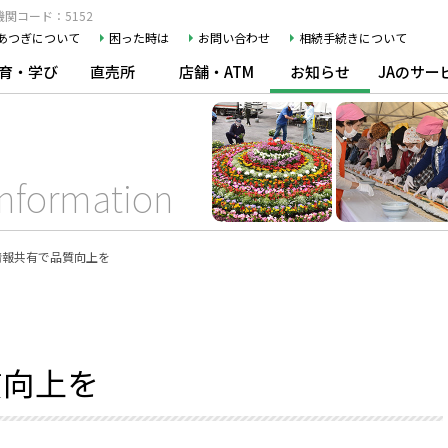
関コード：5152
Aあつぎについて
困った時は
お問い合わせ
相続手続きについて
育・学び
直売所
店舗・ATM
お知らせ
JAのサー
Information
情報共有で品質向上を
質向上を