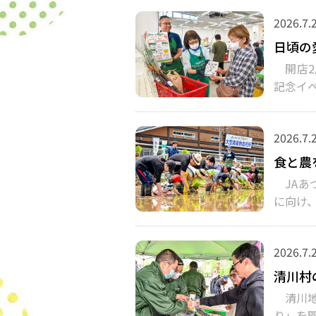
2026.7.
日頃の
開店2
記念イ
2026.7.
食と農
JAあ
に向け、
2026.7.
清川村
清川地
り」を