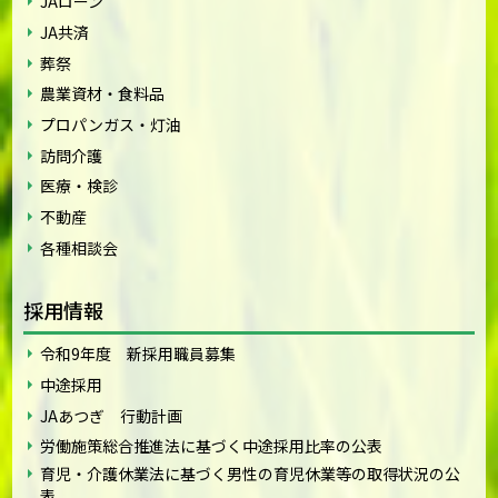
JAローン
JA共済
葬祭
農業資材・食料品
プロパンガス・灯油
訪問介護
医療・検診
不動産
各種相談会
採用情報
令和9年度 新採用職員募集
中途採用
JAあつぎ 行動計画
労働施策総合推進法に基づく中途採用比率の公表
育児・介護休業法に基づく男性の育児休業等の取得状況の公
表