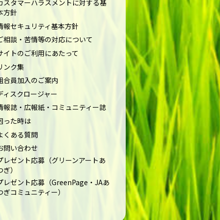
カスタマーハラスメントに対する基
本方針
情報セキュリティ基本方針
ご相談・苦情等の対応について
サイトのご利用にあたって
リンク集
組合員加入のご案内
ディスクロージャー
情報誌・広報紙・コミュニティー誌
困った時は
よくある質問
お問い合わせ
プレゼント応募（グリーンアートあ
つぎ）
プレゼント応募（GreenPage・JAあ
つぎコミュニティー）