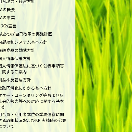
組合理念・経営方針
JAの概要
JAの事業
SDGs宣言
JAあつぎ自己改革の実践計画
内部統制システム基本方針
金融商品の勧誘方針
個人情報保護方針
個人情報保護法に基づく公表事項等
に関するご案内
利益相反管理方針
金融円滑化にかかる基本方針
マネー・ローンダリング等および反
社会的勢力等への対応に関する基本
方針
組合員・利用者本位の業務運営に関
する取組状況およびKPI実績値の公表
について