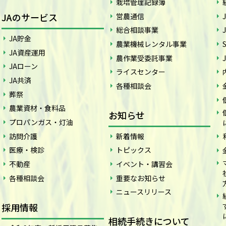
栽培管理記録簿
JAのサービス
営農通信
総合相談事業
JA貯金
農業機械レンタル事業
JA資産運用
農作業受委託事業
JAローン
ライスセンター
JA共済
各種相談会
葬祭
農業資材・食料品
お知らせ
プロパンガス・灯油
訪問介護
新着情報
医療・検診
トピックス
不動産
イベント・講習会
各種相談会
重要なお知らせ
ニュースリリース
採用情報
相続手続きについて