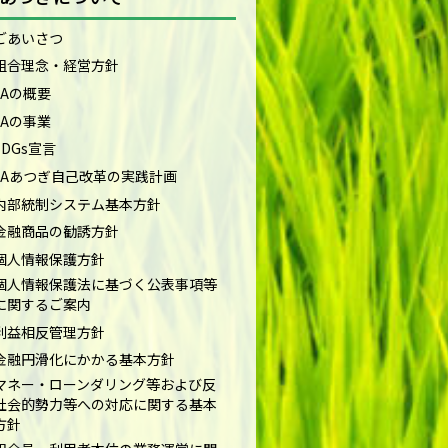
ごあいさつ
組合理念・経営方針
JAの概要
JAの事業
SDGs宣言
JAあつぎ自己改革の実践計画
内部統制システム基本方針
金融商品の勧誘方針
個人情報保護方針
個人情報保護法に基づく公表事項等
に関するご案内
利益相反管理方針
金融円滑化にかかる基本方針
マネー・ローンダリング等および反
社会的勢力等への対応に関する基本
方針