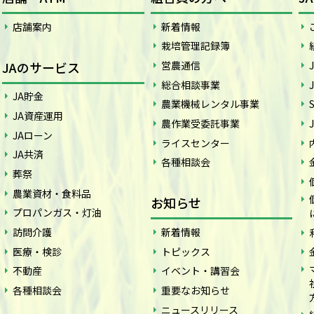
店舗案内
新着情報
栽培管理記録簿
JAのサービス
営農通信
総合相談事業
JA貯金
農業機械レンタル事業
JA資産運用
農作業受委託事業
JAローン
ライスセンター
JA共済
各種相談会
葬祭
農業資材・食料品
お知らせ
プロパンガス・灯油
訪問介護
新着情報
医療・検診
トピックス
不動産
イベント・講習会
各種相談会
重要なお知らせ
ニュースリリース