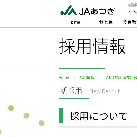
JAあつぎ
金融機
J
Home
食と農
食農教
採用情報
Home
採用情報
令和9年度 新採用
新採用
New Recruit
採用について