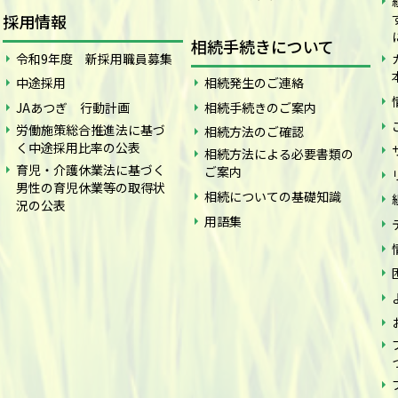
採用情報
相続手続きについて
令和9年度 新採用職員募集
中途採用
相続発生のご連絡
JAあつぎ 行動計画
相続手続きのご案内
労働施策総合推進法に基づ
相続方法のご確認
く中途採用比率の公表
相続方法による必要書類の
育児・介護休業法に基づく
ご案内
男性の育児休業等の取得状
相続についての基礎知識
況の公表
用語集