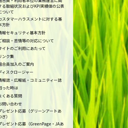
組合員・利用者本位の業務運営に関
する取組状況およびKPI実績値の公表
について
カスタマーハラスメントに対する基
本方針
情報セキュリティ基本方針
ご相談・苦情等の対応について
サイトのご利用にあたって
リンク集
組合員加入のご案内
ディスクロージャー
情報誌・広報紙・コミュニティー誌
困った時は
よくある質問
お問い合わせ
プレゼント応募（グリーンアートあ
つぎ）
プレゼント応募（GreenPage・JAあ