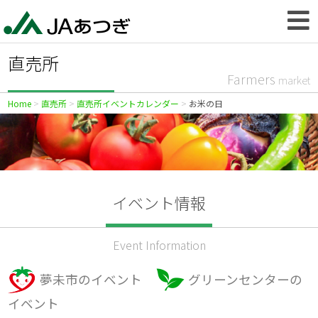
直売所
Farmers
market
Home
直売所
直売所イベントカレンダー
お米の日
イベント情報
Event Information
夢未市のイベント
グリーンセンターの
イベント