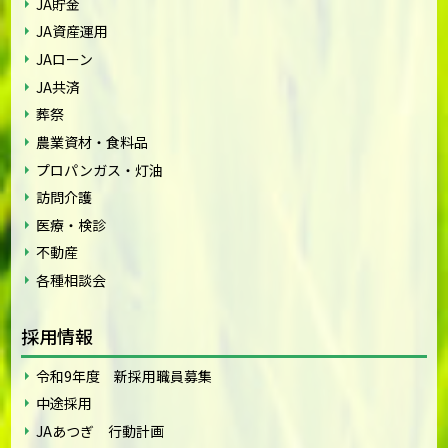
JA貯金
JA資産運用
JAローン
JA共済
葬祭
農業資材・食料品
プロパンガス・灯油
訪問介護
医療・検診
不動産
各種相談会
採用情報
令和9年度 新採用職員募集
中途採用
JAあつぎ 行動計画