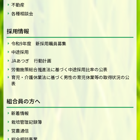
不動産
各種相談会
採用情報
令和9年度 新採用職員募集
中途採用
JAあつぎ 行動計画
労働施策総合推進法に基づく中途採用比率の公表
育児・介護休業法に基づく男性の育児休業等の取得状況の公
表
組合員の方へ
新着情報
栽培管理記録簿
営農通信
総合相談事業