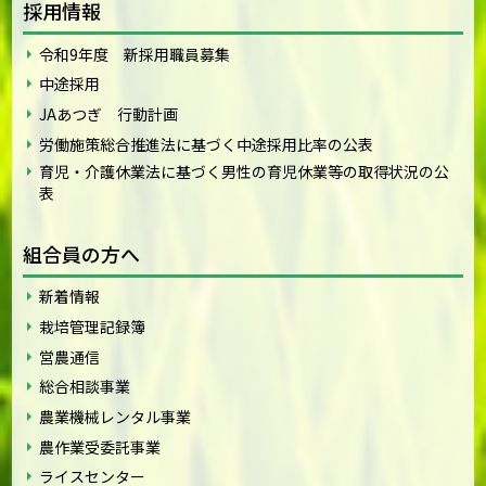
採用情報
令和9年度 新採用職員募集
中途採用
JAあつぎ 行動計画
労働施策総合推進法に基づく中途採用比率の公表
育児・介護休業法に基づく男性の育児休業等の取得状況の公
表
組合員の方へ
新着情報
栽培管理記録簿
営農通信
総合相談事業
農業機械レンタル事業
農作業受委託事業
ライスセンター