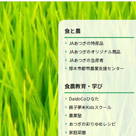
食と農
JAあつぎの特産品
JAあつぎのオリジナル商品
JAあつぎの生産者
厚木市都市農業支援センター
食農教育・学び
DaidoCoひなた
親子夢未Kidsスクール
農業塾
あつぎの彩りゆめレシピ
家庭菜園