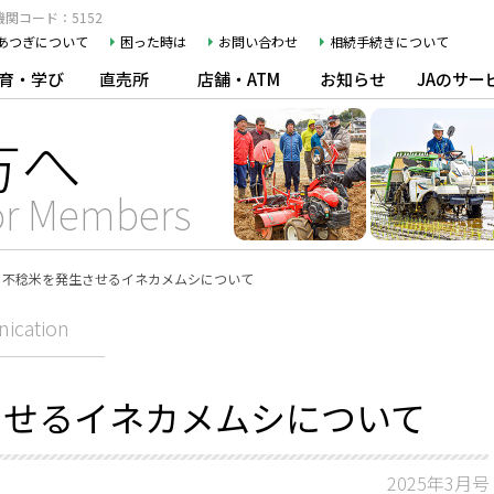
関コード：5152
Aあつぎについて
困った時は
お問い合わせ
相続手続きについて
育・学び
直売所
店舗・ATM
お知らせ
JAのサー
方へ
or Members
不稔米を発生させるイネカメムシについて
ication
させるイネカメムシについて
2025年3月号