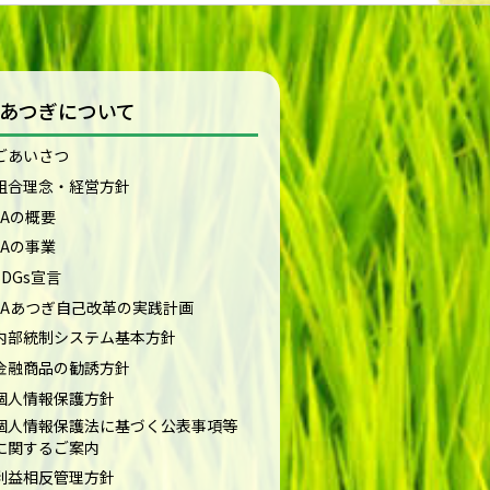
Aあつぎについて
ごあいさつ
組合理念・経営方針
JAの概要
JAの事業
SDGs宣言
JAあつぎ自己改革の実践計画
内部統制システム基本方針
金融商品の勧誘方針
個人情報保護方針
個人情報保護法に基づく公表事項等
に関するご案内
利益相反管理方針