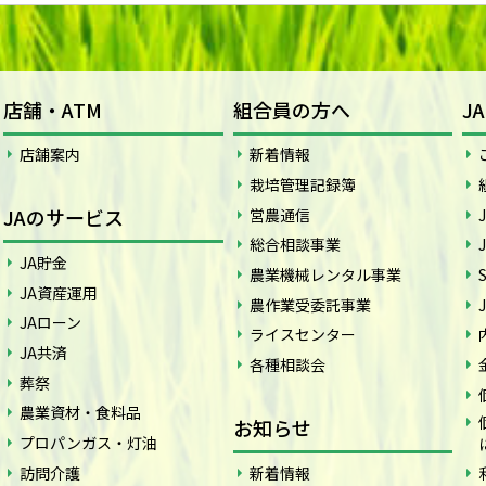
店舗・ATM
組合員の方へ
J
店舗案内
新着情報
栽培管理記録簿
JAのサービス
営農通信
総合相談事業
JA貯金
農業機械レンタル事業
JA資産運用
農作業受委託事業
JAローン
ライスセンター
JA共済
各種相談会
葬祭
農業資材・食料品
お知らせ
プロパンガス・灯油
訪問介護
新着情報