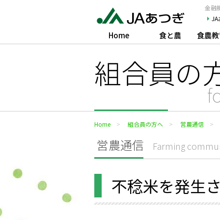
JAあつぎ
金融機
J
Home
食と農
食農教
組合員の
f
Home
組合員の方へ
営農通信
営農通信
Farming commun
不稔米を発生