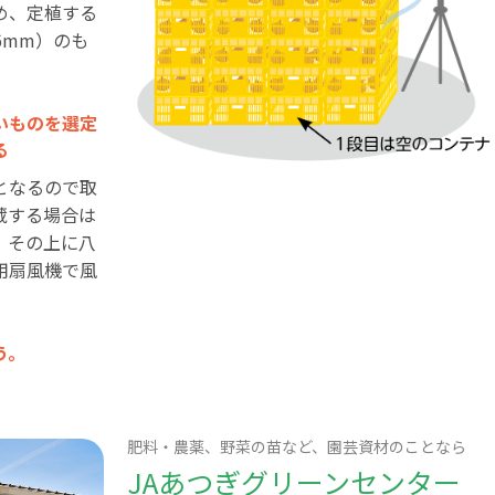
め、定植する
6mm）のも
。
いものを選定
る
となるので取
蔵する場合は
、その上に八
用扇風機で風
う。
肥料・農薬、野菜の苗など、園芸資材のことなら
JAあつぎグリーンセンター