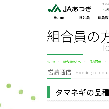
JAあつぎ
金融機
J
Home
食と農
食農教
組合員の
f
Home
組合員の方へ
営農通信
営農通信
Farming commun
タマネギの品