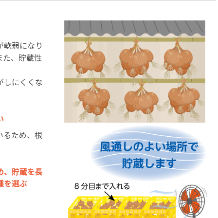
が軟弱になり
また、貯蔵性
がしにくくな
い
いるため、根
め、貯蔵を長
種を選ぶ