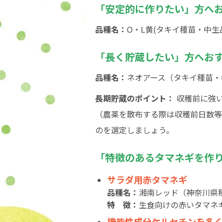
「安定的に作りたい」方へ
品種名：
O・L黄(タキイ種苗・中生
「長く貯蔵したい」方へお
品種名：
ネオアース（タキイ種苗・
長期貯蔵のポイント：
収穫前に強
（農薬を散布する際は収穫前日数等
のを選定しましょう。
「特徴のあるタマネギを作
サラダ用赤タマネギ
品種名：
湘南レッド（神奈川県
特 徴：
生食向けの赤いタマネギ
機能性成分ケルセチンを多