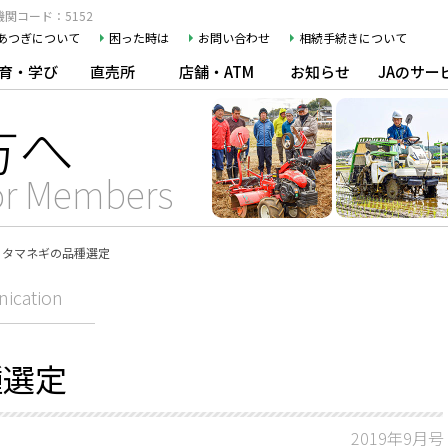
関コード：5152
Aあつぎについて
困った時は
お問い合わせ
相続手続きについて
育・学び
直売所
店舗・ATM
お知らせ
JAのサー
方へ
or Members
タマネギの品種選定
ication
種選定
2019年9月号