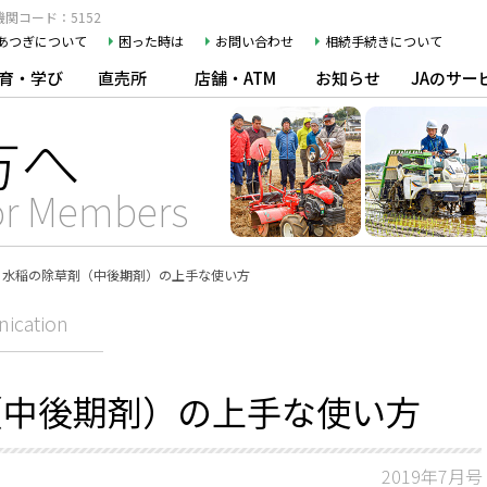
関コード：5152
Aあつぎについて
困った時は
お問い合わせ
相続手続きについて
育・学び
直売所
店舗・ATM
お知らせ
JAのサー
方へ
or Members
水稲の除草剤（中後期剤）の上手な使い方
ication
（中後期剤）の上手な使い方
2019年7月号