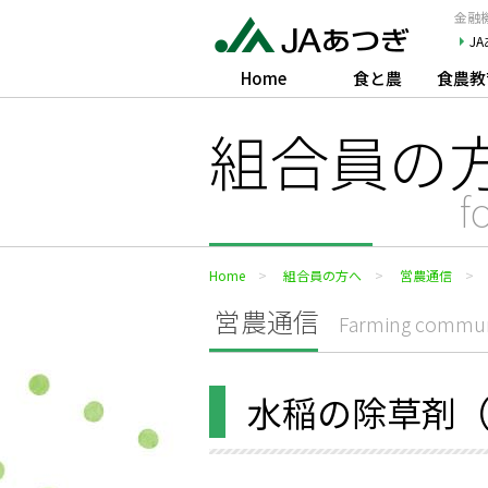
JAあつぎ
金融機
J
Home
食と農
食農教
組合員の
f
Home
組合員の方へ
営農通信
営農通信
Farming commun
水稲の除草剤