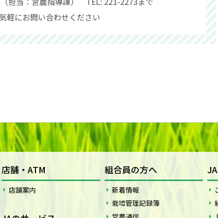
担当：営農指導課） TEL: 221-2273まで
気軽にお問い合わせください
店舗・ATM
組合員の方へ
J
店舗案内
新着情報
栽培管理記録簿
JAのサービス
営農通信