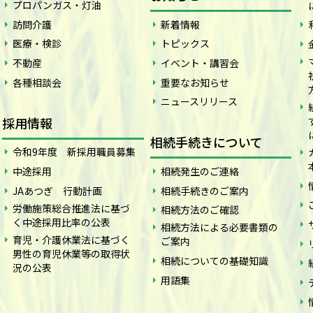
プロパンガス・灯油
訪問介護
新着情報
医療・検診
トピックス
不動産
イベント・講習会
各種相談会
重要なお知らせ
ニュースリリース
採用情報
相続手続きについて
令和9年度 新採用職員募集
中途採用
相続発生のご連絡
JAあつぎ 行動計画
相続手続きのご案内
労働施策総合推進法に基づ
相続方法のご確認
く中途採用比率の公表
相続方法による必要書類の
育児・介護休業法に基づく
ご案内
男性の育児休業等の取得状
相続についての基礎知識
況の公表
用語集