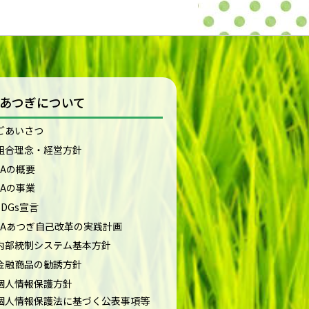
Aあつぎについて
ごあいさつ
組合理念・経営方針
JAの概要
JAの事業
SDGs宣言
JAあつぎ自己改革の実践計画
内部統制システム基本方針
金融商品の勧誘方針
個人情報保護方針
個人情報保護法に基づく公表事項等