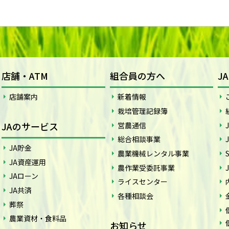
店舗・ATM
組合員の方へ
J
店舗案内
新着情報
栽培管理記録簿
JAのサービス
営農通信
総合相談事業
JA貯金
農業機械レンタル事業
JA資産運用
農作業受委託事業
JAローン
ライスセンター
JA共済
各種相談会
葬祭
農業資材・食料品
お知らせ