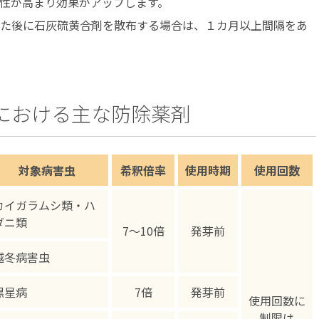
性が高まり効果がアップします。
た後に石灰硫黄合剤を散布する場合は、１カ月以上間隔をあ
における主な防除薬剤
対象病害虫
希釈倍率
使用時期
使用回数
カイガラムシ類・ハ
ダニ類
7〜10倍
発芽前
越冬病害虫
黒星病
7倍
発芽前
使用回数に
制限は