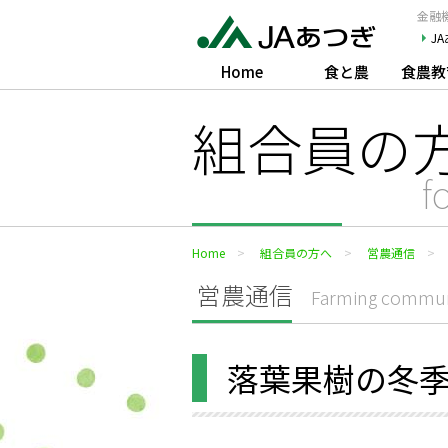
JAあつぎ
金融機
J
Home
食と農
食農教
組合員の
f
Home
組合員の方へ
営農通信
営農通信
Farming commun
落葉果樹の冬