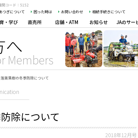
関コード：5152
Aあつぎについて
困った時は
お問い合わせ
相続手続きについて
育・学び
直売所
店舗・ATM
お知らせ
JAのサー
方へ
or Members
落葉果樹の冬季防除について
ication
季防除について
2018年12月号