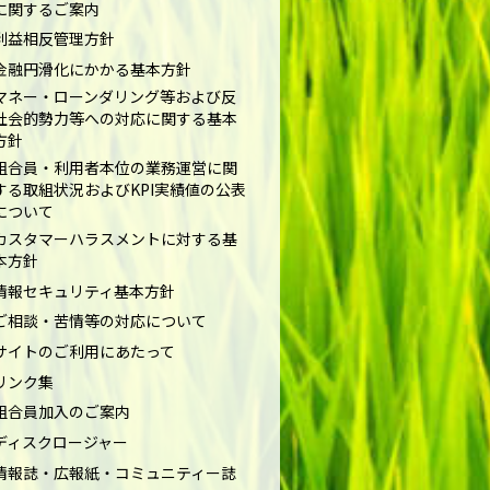
に関するご案内
利益相反管理方針
金融円滑化にかかる基本方針
マネー・ローンダリング等および反
社会的勢力等への対応に関する基本
方針
組合員・利用者本位の業務運営に関
する取組状況およびKPI実績値の公表
について
カスタマーハラスメントに対する基
本方針
情報セキュリティ基本方針
ご相談・苦情等の対応について
サイトのご利用にあたって
リンク集
組合員加入のご案内
ディスクロージャー
情報誌・広報紙・コミュニティー誌