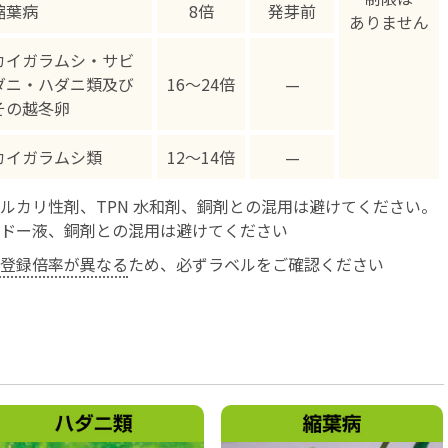
縮葉病
8倍
発芽前
ありません
カイガラムシ・サビ
ダニ・ハダニ類及び
16〜24倍
—
その越冬卵
カイガラムシ類
12〜14倍
—
ルカリ性剤、TPN 水和剤、銅剤との混用は避けてください。
ドー液、銅剤との混用は避けてください
登録倍率が異なる
ため、必ずラベルをご確認ください