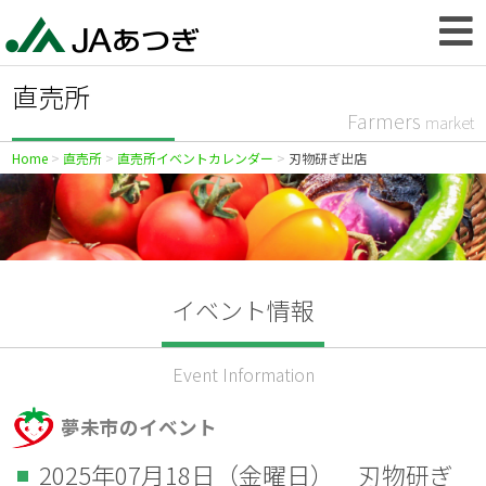
直売所
Farmers
market
Home
直売所
直売所イベントカレンダー
刃物研ぎ出店
イベント情報
Event Information
夢未市のイベント
2025年07月18日（金曜日） 刃物研ぎ