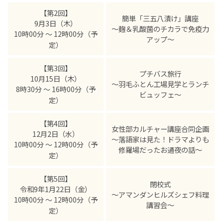
【第2回】
簡単「三五八漬け」講座
9月3日（木）
～麹＆乳酸菌のチカラで免疫力
10時00分 ～ 12時00分（予
アップ～
定）
【第3回】
プチバス旅行
10月15日（木）
～羽毛ふとん工場見学とランチ
8時30分 ～ 16時00分（予
ビュッフェ～
定）
【第4回】
女性部カルチャー講座合同企画
12月2日（水）
～落語家は見た！ドラマよりも
10時00分 ～ 12時00分（予
修羅場だったお通夜の話～
定）
【第5回】
閉校式
令和9年1月22日（金）
～アマンダンヒルズシェフ料理
10時00分 ～ 12時00分（予
講習会～
定）