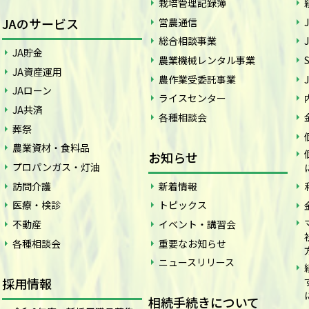
栽培管理記録簿
JAのサービス
営農通信
総合相談事業
JA貯金
農業機械レンタル事業
JA資産運用
農作業受委託事業
JAローン
ライスセンター
JA共済
各種相談会
葬祭
農業資材・食料品
お知らせ
プロパンガス・灯油
訪問介護
新着情報
医療・検診
トピックス
不動産
イベント・講習会
各種相談会
重要なお知らせ
ニュースリリース
採用情報
相続手続きについて