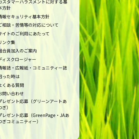
カスタマーハラスメントに対する基
本方針
情報セキュリティ基本方針
ご相談・苦情等の対応について
サイトのご利用にあたって
リンク集
組合員加入のご案内
ディスクロージャー
情報誌・広報紙・コミュニティー誌
困った時は
よくある質問
お問い合わせ
プレゼント応募（グリーンアートあ
つぎ）
プレゼント応募（GreenPage・JAあ
つぎコミュニティー）