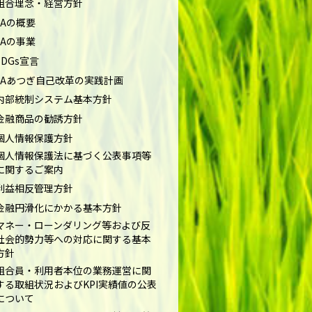
組合理念・経営方針
JAの概要
JAの事業
SDGs宣言
JAあつぎ自己改革の実践計画
内部統制システム基本方針
金融商品の勧誘方針
個人情報保護方針
個人情報保護法に基づく公表事項等
に関するご案内
利益相反管理方針
金融円滑化にかかる基本方針
マネー・ローンダリング等および反
社会的勢力等への対応に関する基本
方針
組合員・利用者本位の業務運営に関
する取組状況およびKPI実績値の公表
について