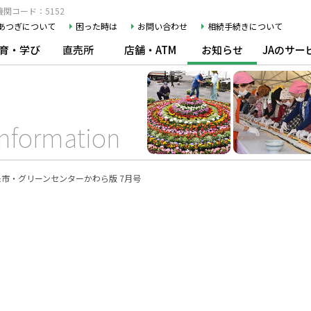
関コード：5152
Aあつぎについて
困った時は
お問い合わせ
相続手続きについて
育・学び
直売所
店舗・ATM
お知らせ
JAのサー
Information
未市・グリーンセンターかわら版 7月号