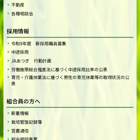
不動産
各種相談会
採用情報
令和9年度 新採用職員募集
中途採用
JAあつぎ 行動計画
労働施策総合推進法に基づく中途採用比率の公表
育児・介護休業法に基づく男性の育児休業等の取得状況の公
表
組合員の方へ
新着情報
栽培管理記録簿
営農通信
総合相談事業