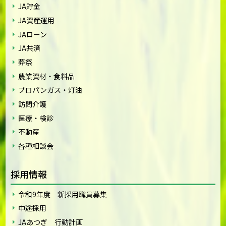
JA貯金
JA資産運用
JAローン
JA共済
葬祭
農業資材・食料品
プロパンガス・灯油
訪問介護
医療・検診
不動産
各種相談会
採用情報
令和9年度 新採用職員募集
中途採用
JAあつぎ 行動計画