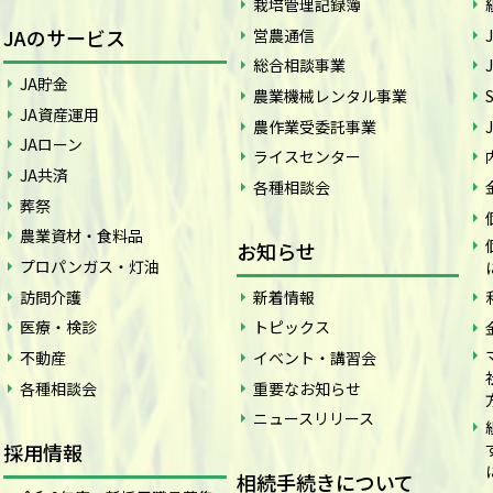
栽培管理記録簿
JAのサービス
営農通信
総合相談事業
JA貯金
農業機械レンタル事業
JA資産運用
農作業受委託事業
JAローン
ライスセンター
JA共済
各種相談会
葬祭
農業資材・食料品
お知らせ
プロパンガス・灯油
訪問介護
新着情報
医療・検診
トピックス
不動産
イベント・講習会
各種相談会
重要なお知らせ
ニュースリリース
採用情報
相続手続きについて