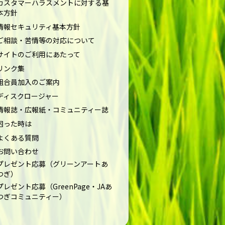
カスタマーハラスメントに対する基
本方針
情報セキュリティ基本方針
ご相談・苦情等の対応について
サイトのご利用にあたって
リンク集
組合員加入のご案内
ディスクロージャー
情報誌・広報紙・コミュニティー誌
困った時は
よくある質問
お問い合わせ
プレゼント応募（グリーンアートあ
つぎ）
プレゼント応募（GreenPage・JAあ
つぎコミュニティー）