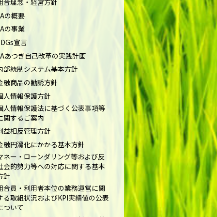
組合理念・経営方針
JAの概要
JAの事業
SDGs宣言
JAあつぎ自己改革の実践計画
内部統制システム基本方針
金融商品の勧誘方針
個人情報保護方針
個人情報保護法に基づく公表事項等
に関するご案内
利益相反管理方針
金融円滑化にかかる基本方針
マネー・ローンダリング等および反
社会的勢力等への対応に関する基本
方針
組合員・利用者本位の業務運営に関
する取組状況およびKPI実績値の公表
について