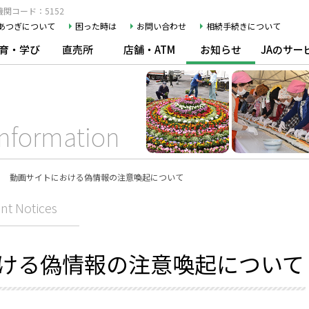
関コード：5152
Aあつぎについて
困った時は
お問い合わせ
相続手続きについて
育・学び
直売所
店舗・ATM
お知らせ
JAのサー
Information
動画サイトにおける偽情報の注意喚起について
nt Notices
ける偽情報の注意喚起について