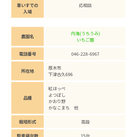
車いすでの
応相談
入場
内海(うちうみ)
農園名
いちご園
電話番号
046-228-6967
厚木市
所在地
下津古久696
紅ほっぺ
よつぼし
品種
かおり野
かなこまち 他
栽培形式
高設
駐車場台数
15台