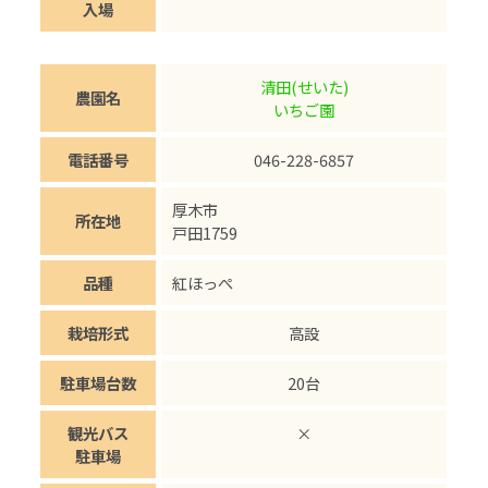
入場
清田(せいた)
農園名
いちご園
電話番号
046-228-6857
厚木市
所在地
戸田1759
品種
紅ほっぺ
栽培形式
高設
駐車場台数
20台
観光バス
×
駐車場