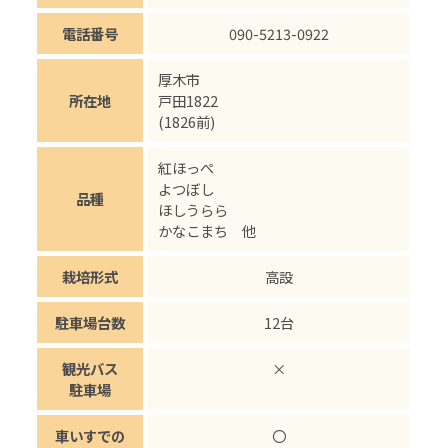
電話番号
090-5213-0922
厚木市
所在地
戸田1822
(1826前)
紅ほっぺ
よつぼし
品種
ほしうらら
かなこまち 他
栽培形式
高設
駐車場台数
12台
観光バス
×
駐車場
車いすでの
〇