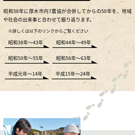
昭和38年に厚木市内7農協が合併してからの50年を、地域
や社会の出来事と合わせて振り返ります。
※詳しくは以下のリンクからご覧ください
昭和38年〜43年
昭和44年〜49年
昭和50年〜55年
昭和56年〜63年
平成元年〜14年
平成15年〜24年