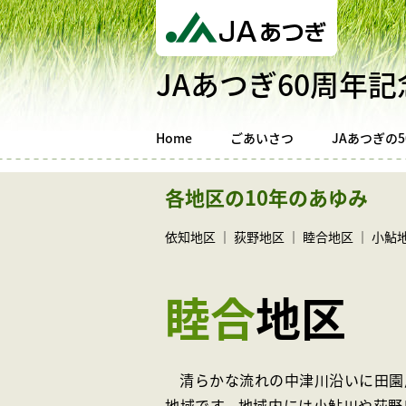
JAあつぎ60周年
Home
ごあいさつ
JAあつぎの5
各地区の10年のあゆみ
依知地区
｜
荻野地区
｜
睦合地区
｜
小鮎
睦合
地区
清らかな流れの中津川沿いに田園
地域です。地域内には小鮎川や荻野