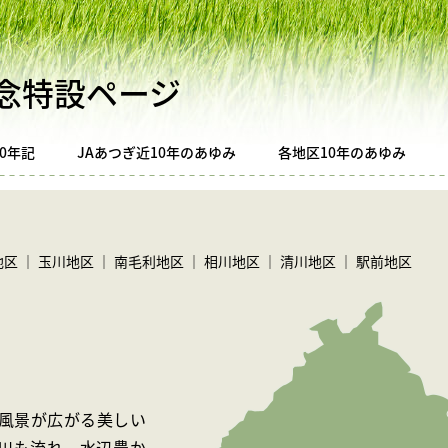
記念特設ページ
0年記
JAあつぎ近10年のあゆみ
各地区10年のあゆみ
地区
｜
玉川地区
｜
南毛利地区
｜
相川地区
｜
清川地区
｜
駅前地区
風景が広がる美しい
川も流れ、水辺豊か