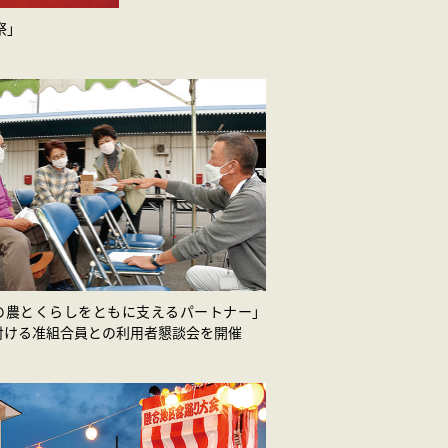
祭」
の農とくらしをともに支えるパートナー」
付ける准組合員との利用者懇談会を開催